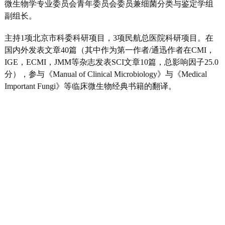
微生物学专业委员会青年委员会委员兼细菌分类与鉴定学组
副组长
。
主持
1
项北京市科委科研项目，
3
项民航总医院科研项目。在
国内外发表文章
40
篇（其中作为第一作者
/
通迅作者在
CMI
，
IGE
，
ECMI
，
JMM
等杂志发表
SCI
文章
10
篇，总影响因子
2
5
.0
分），
参与《
Manual of Clinical Microbiology
》与《
Medical
Important Fungi
》等临床微生物经典
书籍
的翻译。