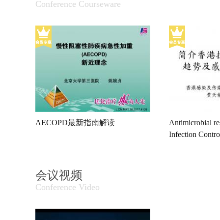
Conference Courseware
AECOPD最新指南解读
Antimicrobial re
Infection Contr
会议视频
Conference Video