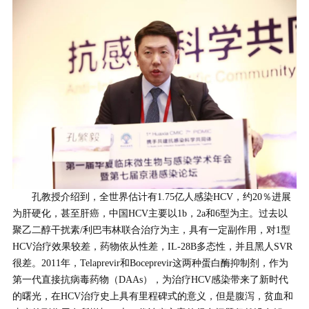
孔教授介绍到，全世界估计有1.75亿人感染HCV，约20％进展
为肝硬化，甚至肝癌，中国HCV主要以1b，2a和6型为主。过去以
聚乙二醇干扰素/利巴韦林联合治疗为主，具有一定副作用，对1型
HCV治疗效果较差，药物依从性差，IL-28B多态性，并且黑人SVR
很差。2011年，Telaprevir和Boceprevir这两种蛋白酶抑制剂，作为
第一代直接抗病毒药物（DAAs），为治疗HCV感染带来了新时代
的曙光，在HCV治疗史上具有里程碑式的意义，但是腹泻，贫血和